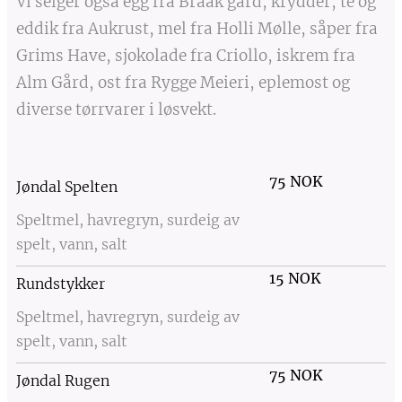
Vi selger også egg fra Braak gård, krydder, te og
eddik fra Aukrust, mel fra Holli Mølle, såper fra
Grims Have, sjokolade fra Criollo, iskrem fra
Alm Gård, ost fra Rygge Meieri, eplemost og
diverse tørrvarer i løsvekt.
75 NOK
Jøndal Spelten
Speltmel, havregryn, surdeig av
spelt, vann, salt
15 NOK
Rundstykker
Speltmel, havregryn, surdeig av
spelt, vann, salt
75 NOK
Jøndal Rugen