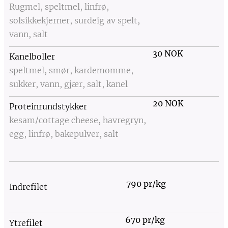
Rugmel, speltmel, linfrø,
solsikkekjerner, surdeig av spelt,
vann, salt
30 NOK
Kanelboller
speltmel, smør, kardemomme,
sukker, vann, gjær, salt, kanel
20 NOK
Proteinrundstykker
kesam/cottage cheese, havregryn,
egg, linfrø, bakepulver, salt
790 pr/kg
Indrefilet
670 pr/kg
Ytrefilet