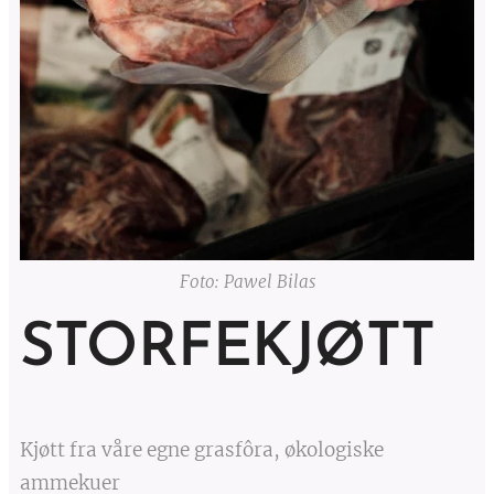
Foto: Pawel Bilas
STORFEKJØTT
Kjøtt fra våre egne grasfôra, økologiske
ammekuer